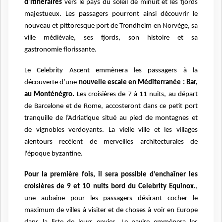
d'itinéraires
vers le pays du soleil de
minuit et les fjords
majestueux. Les passagers pourront ainsi découvrir le
nouveau et pittoresque
port de Trondheim en Norvège, sa
ville médiévale, ses fjords, son histoire et sa
gastronomie
florissante.
Le Celebrity Ascent emmènera les passagers à la
découverte d’une
nouvelle escale en
Méditerranée : Bar,
au Monténégro.
Les croisières de 7 à 11 nuits, au départ
de Barcelone et de
Rome, accosteront dans ce petit port
tranquille de l’Adriatique situé au pied de montagnes et
de
vignobles verdoyants. La vielle ville et les villages
alentours recèlent de merveilles architecturales
de
l'époque byzantine.
Pour la première fois, il sera possible d’enchaîner les
croisières de 9 et 10 nuits bord du Celebrity
Equinox.
,
une aubaine pour les passagers désirant cocher le
maximum de villes à visiter et de
choses à voir en Europe