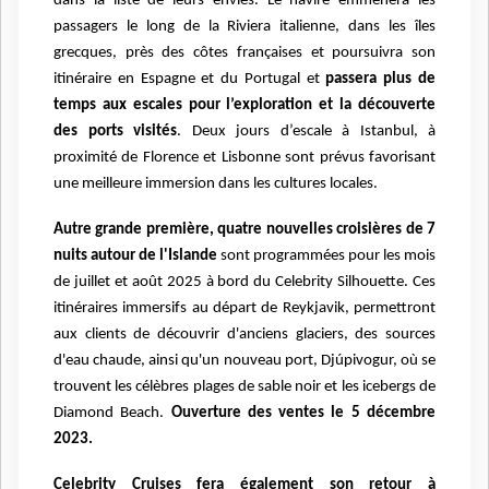
dans la liste de leurs envies. Le navire emmènera les
passagers le long
de la Riviera italienne, dans les îles
grecques, près des côtes françaises et poursuivra son
itinéraire
en Espagne et du Portugal et
passera plus de
temps aux escales pour l’exploration et la
découverte
des ports visités
. Deux jours d’escale à Istanbul, à
proximité de Florence et Lisbonne
sont prévus favorisant
une meilleure immersion dans les cultures locales.
Autre grande première, quatre nouvelles croisières de 7
nuits autour de l'Islande
sont
programmées pour les mois
de juillet et août 2025 à bord du Celebrity Silhouette. Ces
itinéraires
immersifs au départ de Reykjavik, permettront
aux clients de découvrir d'anciens glaciers,
des sources
d'eau chaude, ainsi qu'un nouveau port, Djúpivogur,
où se
trouvent les célèbres plages de sable noir et les icebergs de
Diamond Beach.
Ouverture des
ventes le 5 décembre
2023.
Celebrity Cruises fera également son retour à