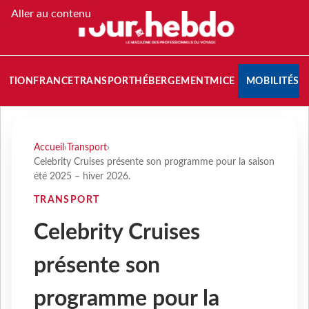
Aller au contenu
NATION
FRANCE
TRANSPORT
HÉBERGEMENT
MICE
MOBILITÉS
Accueil
›
Transport
›
Celebrity Cruises présente son programme pour la saison
été 2025 – hiver 2026.
TRANSPORT
Celebrity Cruises
présente son
programme pour la