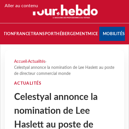
Aller au contenu
NATION
FRANCE
TRANSPORT
HÉBERGEMENT
MICE
MOBILITÉS
Accueil
›
Actualités
›
Celestyal annonce la nomination de Lee Haslett au poste
de directeur commercial monde
ACTUALITÉS
Celestyal annonce la
nomination de Lee
Haslett au poste de