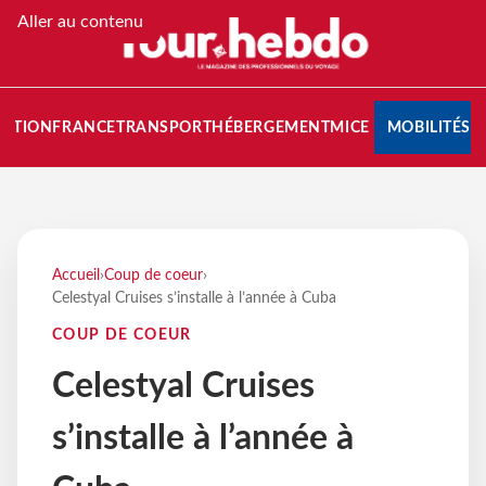
Aller au contenu
NATION
FRANCE
TRANSPORT
HÉBERGEMENT
MICE
MOBILITÉS
Accueil
›
Coup de coeur
›
Celestyal Cruises s’installe à l’année à Cuba
COUP DE COEUR
Celestyal Cruises
s’installe à l’année à