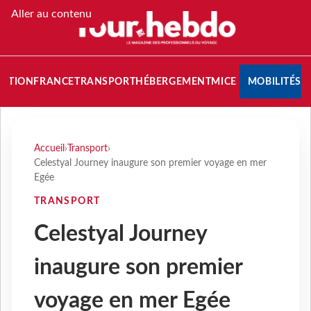
Aller au contenu
NATION
FRANCE
TRANSPORT
HÉBERGEMENT
MICE
MOBILITÉS
Accueil
›
Transport
›
Celestyal Journey inaugure son premier voyage en mer
Egée
TRANSPORT
Celestyal Journey
inaugure son premier
voyage en mer Egée