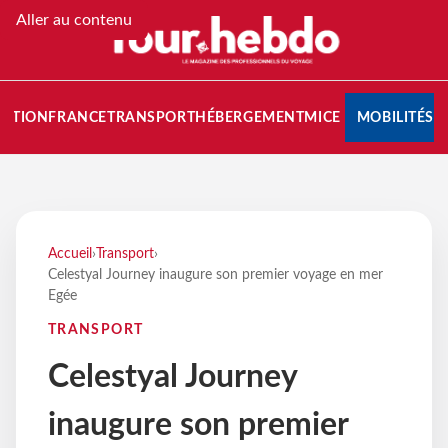
Aller au contenu
NATION
FRANCE
TRANSPORT
HÉBERGEMENT
MICE
MOBILITÉS
Accueil
›
Transport
›
Celestyal Journey inaugure son premier voyage en mer
Egée
TRANSPORT
Celestyal Journey
inaugure son premier