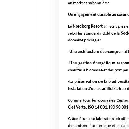
animations saisonnières
Un engagement durable au cœur d
Le
Nordborg Resort
s'inscrit plei
selon les standards Gold de la
Soci
domaine privilégie :
-
Une architecture éco-conçue
: ut
-
Une gestion énergétique respon
chaufferie biomasse et des pompes 
-La préservation de la biodiversité
installation d'un lac artificiel alime
Comme tous les domaines Center Pa
Clef Verte, ISO 14 001, ISO 50 001
Grâce à une collaboration étroit
dynamisme économique et social d