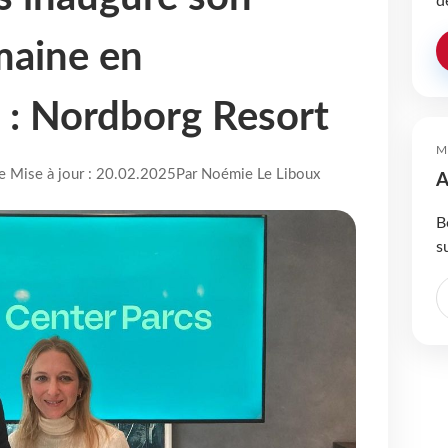
d
maine en
 : Nordborg Resort
M
re Mise à jour : 20.02.2025
Par Noémie Le Liboux
A
B
s