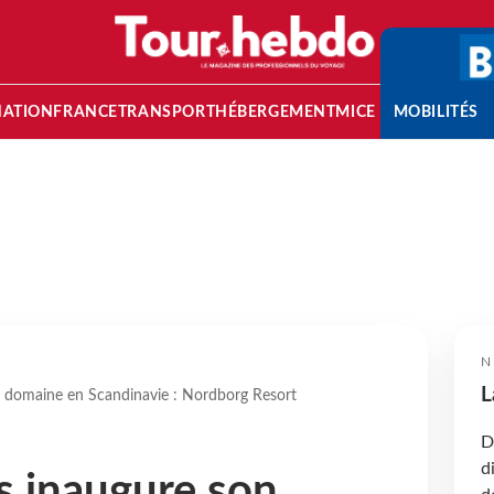
NATION
FRANCE
TRANSPORT
HÉBERGEMENT
MICE
MOBILITÉS
N
L
r domaine en Scandinavie : Nordborg Resort
D
d
s inaugure son