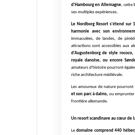
d’Hambourg en Allemagne
, cette
ses multiples expériences.
Le Nordborg Resort s'étend sur 1
harmonie avec son environneme
immaculées, de landes, de pinèd
attractions sont accessibles aux al
d'Augustenborg de style rococo, 
royale danoise, ou encore Sønd
amateurs d'histoire pourront égale
riche architecture médiévale.
Les amoureux de nature pourront
et son parc à daims,
ou emprunter l
frontière allemande.
Un resort scandinave au cœur de l
Le
domaine comprend 440 hébe