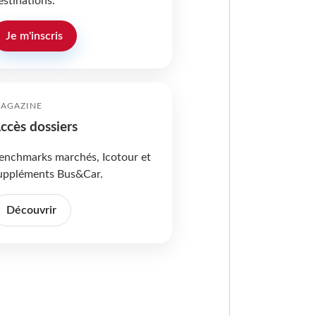
estinations.
Je m'inscris
AGAZINE
ccès dossiers
enchmarks marchés, Icotour et
uppléments Bus&Car.
Découvrir