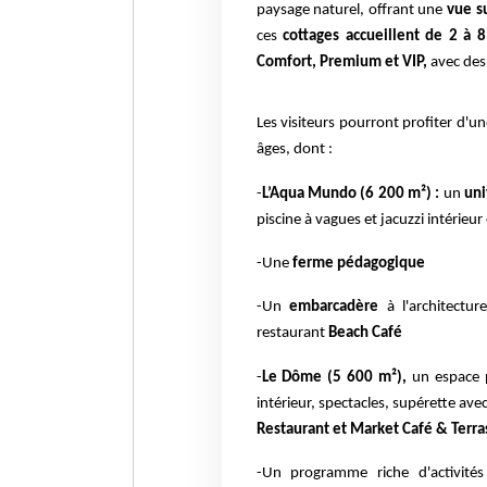
paysage naturel, offrant une
vue su
ces
cottages accueillent de 2 à 
Comfort, Premium et VIP,
avec des 
Les visiteurs pourront profiter d'u
âges, dont :
-
L’Aqua Mundo (6 200 m²) :
un
uni
piscine à vagues et jacuzzi intérieur
-Une
ferme pédagogique
-Un
embarcadère
à l'architectu
restaurant
Beach Café
-
Le Dôme (5 600 m²),
un espace p
intérieur, spectacles, supérette av
Restaurant et Market Café & Terra
-Un programme riche d'activités 