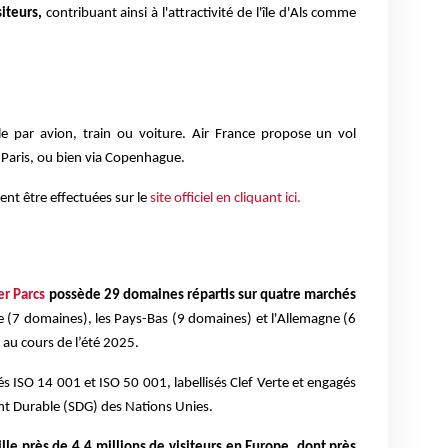
iteurs,
contribuant ainsi à l'attractivité de l'île d'Als comme
ble par avion, train ou voiture. Air France propose un vol
s Paris, ou bien via Copenhague.
nt être effectuées sur le
site officiel en cliquant ici.
er Parcs
possède 29 domaines répartis sur quatre marchés
ue (7 domaines), les Pays-Bas (9 domaines) et l'Allemagne (6
au cours de l’été 2025.
s ISO 14 001 et ISO 50 001, labellisés Clef Verte et engagés
nt Durable (SDG) des Nations Unies.
lle près de 4,4 millions de visiteurs en Europe, dont près