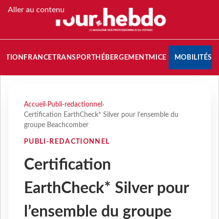
Aller au contenu
NATION
FRANCE
TRANSPORT
HÉBERGEMENT
MICE
MOBILITÉS
Accueil
›
Publi-redactionnel
›
Certification EarthCheck* Silver pour l’ensemble du
groupe Beachcomber
PUBLI-REDACTIONNEL
Certification
EarthCheck* Silver pour
l’ensemble du groupe