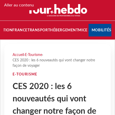
Aller au contenu
NATION
FRANCE
TRANSPORT
HÉBERGEMENT
MICE
MOBILITÉS
Accueil
›
E-Tourisme
›
CES 2020 : les 6 nouveautés qui vont changer notre
façon de voyager
E-TOURISME
CES 2020 : les 6
nouveautés qui vont
changer notre façon de