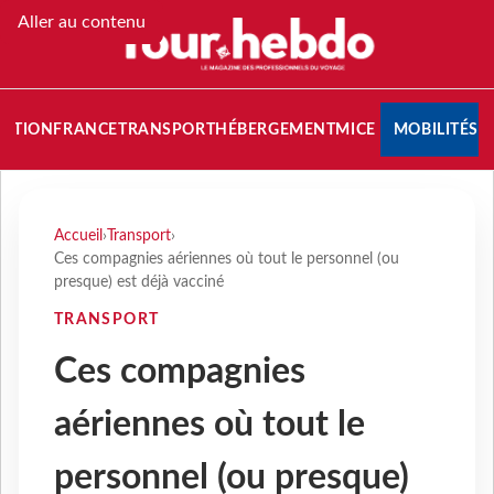
Aller au contenu
NATION
FRANCE
TRANSPORT
HÉBERGEMENT
MICE
MOBILITÉS
Accueil
›
Transport
›
Ces compagnies aériennes où tout le personnel (ou
presque) est déjà vacciné
TRANSPORT
Ces compagnies
aériennes où tout le
personnel (ou presque)