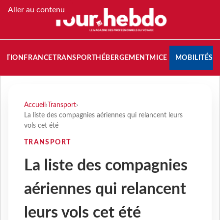
Aller au contenu
NATION
FRANCE
TRANSPORT
HÉBERGEMENT
MICE
MOBILITÉS
Accueil
›
Transport
›
La liste des compagnies aériennes qui relancent leurs
vols cet été
TRANSPORT
La liste des compagnies
aériennes qui relancent
leurs vols cet été