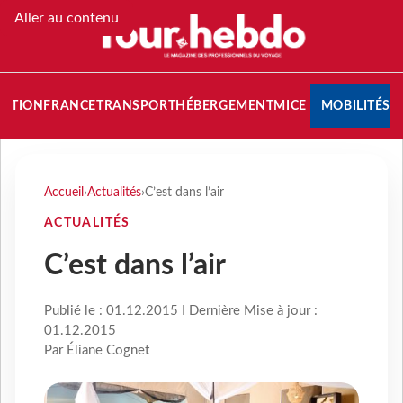
Aller au contenu
NATION
FRANCE
TRANSPORT
HÉBERGEMENT
MICE
MOBILITÉS
Accueil
›
Actualités
›
C’est dans l’air
ACTUALITÉS
C’est dans l’air
Publié le : 01.12.2015 I Dernière Mise à jour :
01.12.2015
Par Éliane Cognet