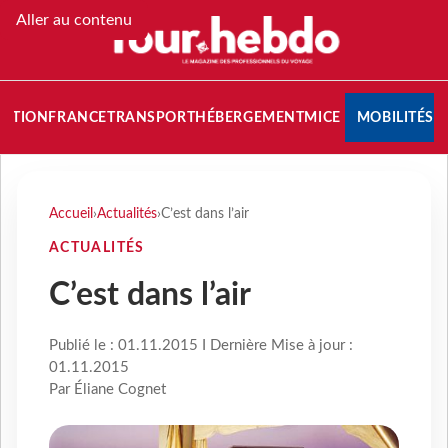
Aller au contenu
NATION
FRANCE
TRANSPORT
HÉBERGEMENT
MICE
MOBILITÉS
Accueil
›
Actualités
›
C’est dans l’air
ACTUALITÉS
C’est dans l’air
Publié le : 01.11.2015 I Dernière Mise à jour :
01.11.2015
Par Éliane Cognet