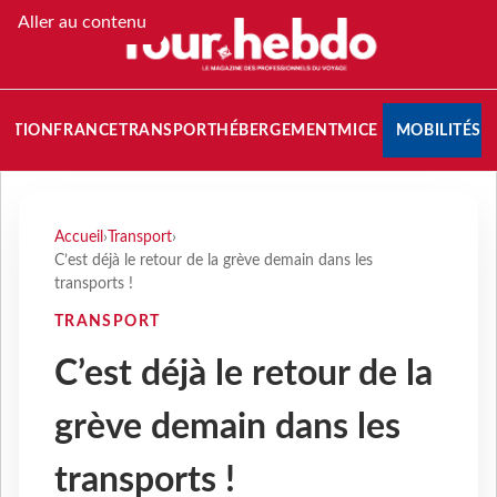
Aller au contenu
NATION
FRANCE
TRANSPORT
HÉBERGEMENT
MICE
MOBILITÉS
Accueil
›
Transport
›
C’est déjà le retour de la grève demain dans les
transports !
TRANSPORT
C’est déjà le retour de la
grève demain dans les
transports !