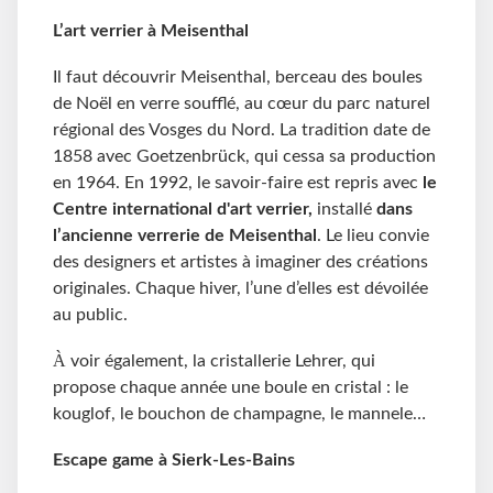
L’
a
rt
v
errier
à
Meisenthal
Il faut découvrir Meisenthal, berceau des boules
de Noël en verre soufflé
,
au cœur du parc naturel
régional des Vosges du Nord. La tradition date de
1858 avec Goetzenbrück, qui cessa sa production
en 1964. En 1992, le savoir-faire est repris avec
le
Centre international d'art verrier,
installé
dans
l’ancienne verrerie de Meisenthal
. Le lieu convie
des designers et artistes à imaginer des créations
originales. Chaque
hiver
, l’une d’elles est dévoilée
au public.
À
voir également, la c
ristallerie Lehrer, qui
propose chaque année une
boule
en cristal : le
kouglof, le bouchon de champagne, le mannele…
Escape game
à Sierk-Les-Bains