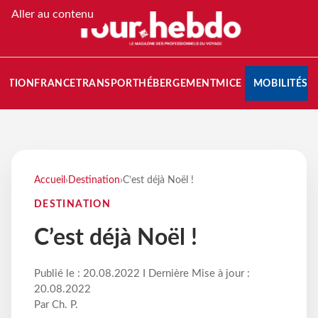
Aller au contenu
NATION
FRANCE
TRANSPORT
HÉBERGEMENT
MICE
MOBILITÉS
Accueil
›
Destination
›
C’est déjà Noël !
DESTINATION
C’est déjà Noël !
Publié le : 20.08.2022 I Dernière Mise à jour :
20.08.2022
Par Ch. P.