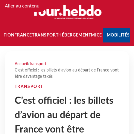
Aller au contenu
NATION
FRANCE
TRANSPORT
HÉBERGEMENT
MICE
MOBILITÉS
Accueil
›
Transport
›
C’est officiel : les billets d’avion au départ de France vont
être davantage taxés
TRANSPORT
C’est officiel : les billets
d’avion au départ de
France vont être