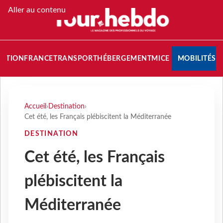
Aller au contenu
NATION
FRANCE
TRANSPORT
HÉBERGEMENT
MICE
MOBILITÉS
Accueil
›
Destination
›
Cet été, les Français plébiscitent la Méditerranée
DESTINATION
Cet été, les Français
plébiscitent la
Méditerranée