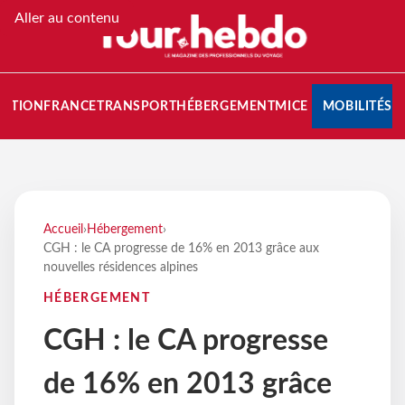
Aller au contenu
NATION
FRANCE
TRANSPORT
HÉBERGEMENT
MICE
MOBILITÉS
Accueil
›
Hébergement
›
CGH : le CA progresse de 16% en 2013 grâce aux
nouvelles résidences alpines
HÉBERGEMENT
CGH : le CA progresse
de 16% en 2013 grâce