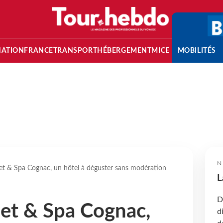
NATION
FRANCE
TRANSPORT
HÉBERGEMENT
MICE
MOBILITÉS
N
t & Spa Cognac, un hôtel à déguster sans modération
L
D
et & Spa Cognac,
d