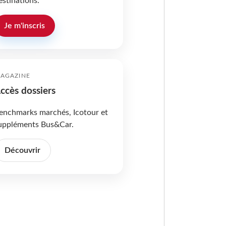
estinations.
Je m'inscris
AGAZINE
ccès dossiers
enchmarks marchés, Icotour et
uppléments Bus&Car.
Découvrir