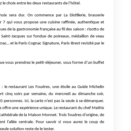
z le choix entre les deux restaurants de l’hôtel.
choix sera dur. On commence par La Distillerie,
brasserie
r 7 qui vous propose une cuisine
raffinée, authentique et
siques de la gastronomie
française au fil des saison : risotto de
 Saint-
Jacques sur fondue de poireaux, médaillon de veau
nac… et le Paris-Cognac Signature, Paris-Brest revisité par le
que vous prendrez le petit-déjeuner, sous forme
d’un buffet
: le restaurant Les Foudres, une étoile au Guide
Michelin
ert cinq soirs par semaine, du mercredi au
dimanche soir,
0 personnes. Ici, la carte n’est pas
la seule à se démarquer.
s offre une expérience
unique. Le restaurant du chef Mathis
 cathédrale
de la Maison Monnet. Trois foudres d’origine, de
bent
l’allée centrale. Pour savoir si vous aurez le coup de
 seule solution reste de le tester.