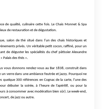
ce de qualité, culinaire cette fois. Le Chais Monnet
& Spa
ieux de restauration et de dégustation.
e, salon de thé situé dans l’un des chais
historiques et
énements privés. Un véritable petit
cocon, raffiné, pour un
ant de déguster les
spécialités du chef pâtissier Alexandre
« Palais
des thés ».
nous vous donnons rendez-vous au Bar 1838,
construit dans
dre un verre dans une ambiance
feutrée et jazzy. Pourquoi ne
 des quelque 300
références en Cognac de la carte, l’une des
 pour
débuter la soirée, à l’heure de l’apéritif, ou pour la
ours à consommer avec modération bien sûr). Le week-end,
oncert, de jazz ou autre.