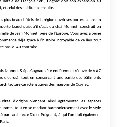
té natale de François 1er , Cognac
doit son expansion au
, et celui des spiritueux
ensuite.
es plus beaux hôtels de la région ouvrir ses
portes… dans un
porte lequel puisqu’il s’agit du
chai Monnet, construit en
famille de Jean Monnet,
père de l’Europe. Vous avez à peine
e commence
déjà grâce à l’histoire incroyable de ce lieu tout
ête pas là. Au contraire.
hais Monnet & Spa Cognac a été entièrement
rénové de A à Z
ions d’euros), tout en conservant une
partie des bâtiments
architecture caractéristiques
des maisons de Cognac.
oudres d’origine viennent ainsi agrémenter les
espaces
aurants, tout en se mariant
harmonieusement avec le style
é par l’architecte
Didier Poignant, à qui l’on doit également
Paris.