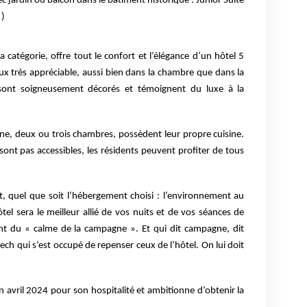
c jardin ou balcon dans le bâtiment
historique : Junior Suite
 )
 catégorie, offre tout le confort et l’élégance d’un
hôtel 5
ux très appréciable, aussi bien dans la
chambre que dans la
 sont soigneusement décorés
et témoignent du luxe à la
ne, deux ou trois chambres, possèdent leur propre
cuisine.
sont pas accessibles, les résidents
peuvent profiter de tous
t, quel que soit l’hébergement choisi :
l’environnement au
tel sera le meilleur allié de vos
nuits et de vos séances de
ment du « calme de la
campagne ». Et qui dit campagne, dit
nech qui
s’est occupé de repenser ceux de l’hôtel. On lui doit
en avril 2024 pour son hospitalité et ambitionne
d’obtenir la