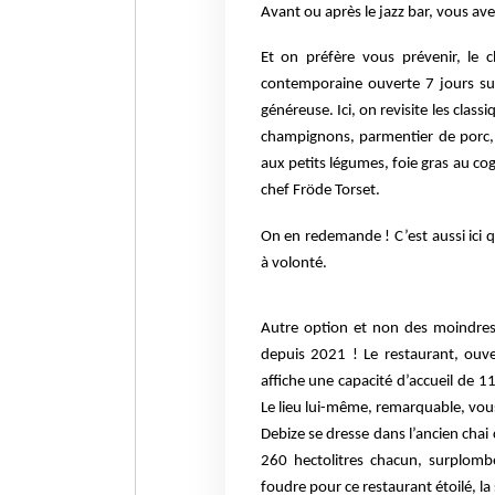
Avant ou après le jazz bar, vous ave
Et on préfère vous prévenir, le 
contemporaine ouverte 7 jours su
généreuse. Ici, on revisite les clas
champignons, parmentier de porc,
aux petits légumes, foie gras au c
og
chef Fröde Torset.
On en redemande ! C’est aussi ici 
à volonté.
Autre option et non des moindres 
depuis 2021 ! Le restaurant, ouv
affiche une capacité d’accueil de 11
Le lieu lui-même, remarquable, vou
Debize se dresse dans l’ancien chai
260 hectolitres chacun, surplom
foudre pour ce restaurant étoilé,
la