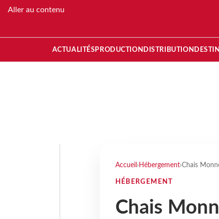
Aller au contenu
ACTUALITÉS
PRODUCTION
DISTRIBUTION
DESTI
Accueil
›
Hébergement
›
Chais Monne
HÉBERGEMENT
Chais Monn