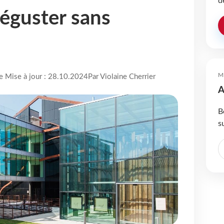
d
déguster sans
M
re Mise à jour : 28.10.2024
Par Violaine Cherrier
A
B
s