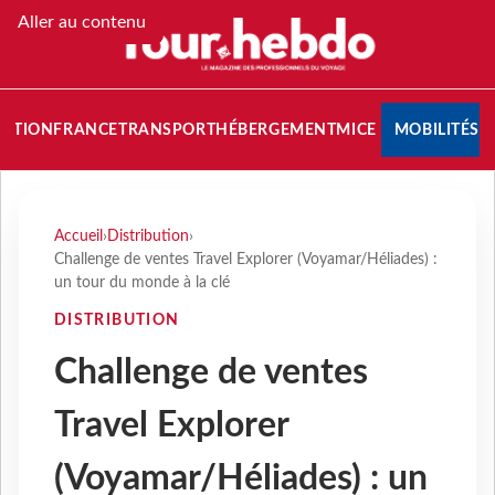
Aller au contenu
NATION
FRANCE
TRANSPORT
HÉBERGEMENT
MICE
MOBILITÉS
Accueil
›
Distribution
›
Challenge de ventes Travel Explorer (Voyamar/Héliades) :
un tour du monde à la clé
DISTRIBUTION
Challenge de ventes
Travel Explorer
(Voyamar/Héliades) : un