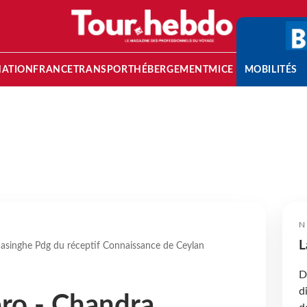
NATION
FRANCE
TRANSPORT
HÉBERGEMENT
MICE
MOBILITÉS
N
L
masinghe Pdg du réceptif Connaissance de Ceylan
D
d
pro - Chandra