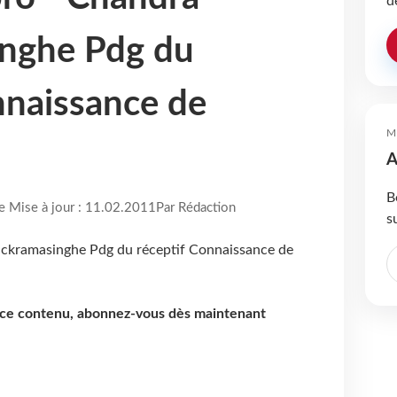
d
nghe Pdg du
nnaissance de
M
A
B
re Mise à jour : 11.02.2011
Par Rédaction
s
e ce contenu, abonnez-vous dès maintenant