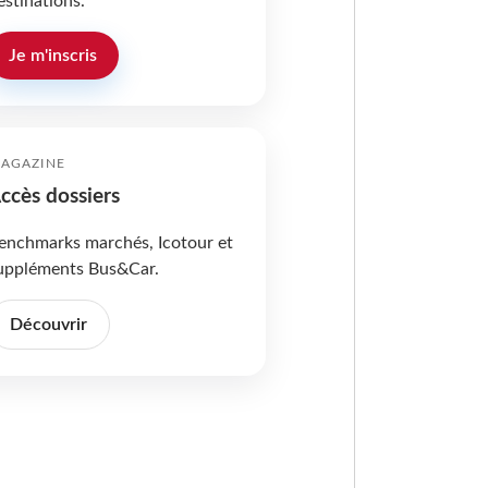
estinations.
Je m'inscris
AGAZINE
ccès dossiers
enchmarks marchés, Icotour et
uppléments Bus&Car.
Découvrir