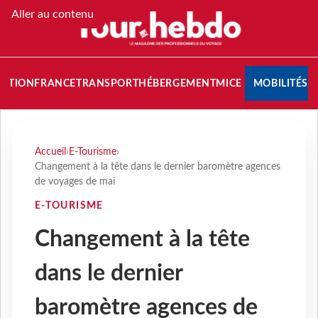
Aller au contenu
NATION
FRANCE
TRANSPORT
HÉBERGEMENT
MICE
MOBILITÉS
Accueil
›
E-Tourisme
›
Changement à la tête dans le dernier baromètre agences
de voyages de mai
E-TOURISME
Changement à la tête
dans le dernier
baromètre agences de