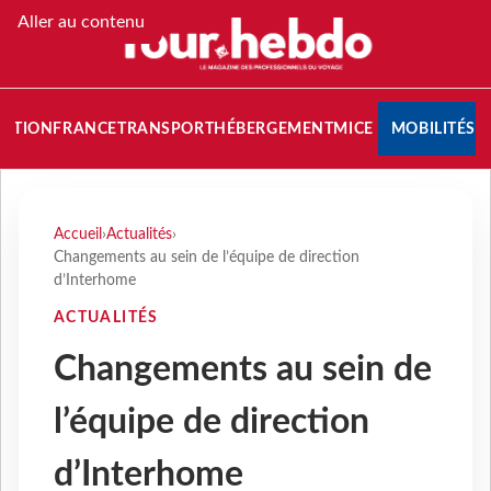
Aller au contenu
NATION
FRANCE
TRANSPORT
HÉBERGEMENT
MICE
MOBILITÉS
Accueil
›
Actualités
›
Changements au sein de l’équipe de direction
d’Interhome
ACTUALITÉS
Changements au sein de
l’équipe de direction
d’Interhome