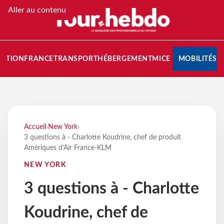
Aller au contenu
NATION
FRANCE
TRANSPORT
HÉBERGEMENT
MICE
MOBILITÉS
Accueil
›
New York
›
3 questions à - Charlotte Koudrine, chef de produit
Amériques d’Air France-KLM
NEW YORK
3 questions à - Charlotte
Koudrine, chef de