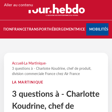
Aller au contenu
NATION
FRANCE
TRANSPORT
HÉBERGEMENT
MICE
MOBILITÉS
Accueil
›
La Martinique
›
3 questions à - Charlotte Koudrine, chef de produit,
division commerciale France chez Air France
LA MARTINIQUE
3 questions à - Charlotte
Koudrine, chef de