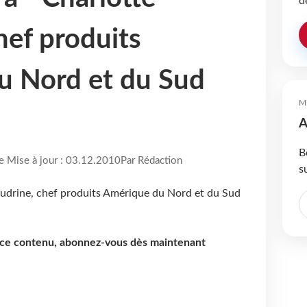
d
hef produits
u Nord et du Sud
M
A
B
re Mise à jour : 03.12.2010
Par Rédaction
s
e ce contenu, abonnez-vous dès maintenant