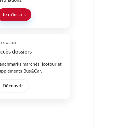
estinations.
Je m'inscris
AGAZINE
ccès dossiers
enchmarks marchés, Icotour et
uppléments Bus&Car.
Découvrir