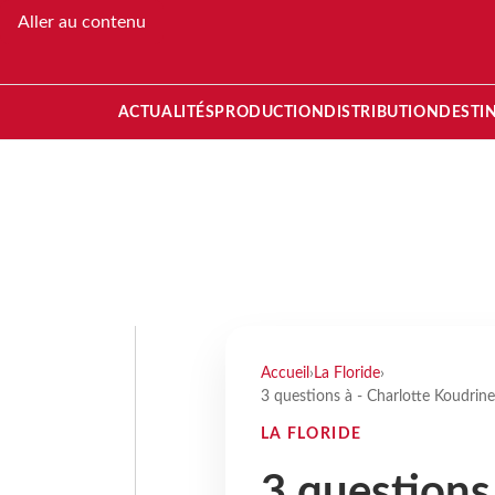
Aller au contenu
ACTUALITÉS
PRODUCTION
DISTRIBUTION
DESTI
Accueil
›
La Floride
›
3 questions à - Charlotte Koudrin
LA FLORIDE
3 questions 