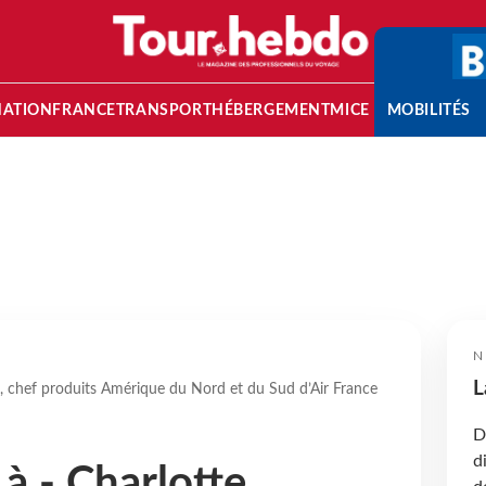
NATION
FRANCE
TRANSPORT
HÉBERGEMENT
MICE
MOBILITÉS
N
L
e, chef produits Amérique du Nord et du Sud d’Air France
D
d
à - Charlotte