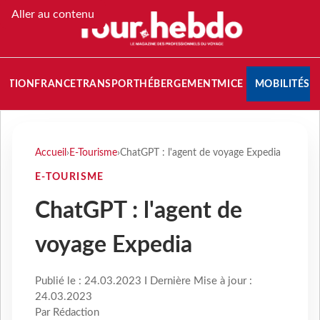
Aller au contenu
NATION
FRANCE
TRANSPORT
HÉBERGEMENT
MICE
MOBILITÉS
Accueil
›
E-Tourisme
›
ChatGPT : l'agent de voyage Expedia
E-TOURISME
ChatGPT : l'agent de
voyage Expedia
Publié le : 24.03.2023 I Dernière Mise à jour :
24.03.2023
Par Rédaction