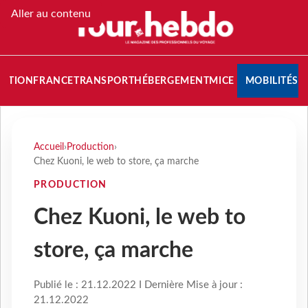
Aller au contenu
NATION
FRANCE
TRANSPORT
HÉBERGEMENT
MICE
MOBILITÉS
Accueil
›
Production
›
Chez Kuoni, le web to store, ça marche
PRODUCTION
Chez Kuoni, le web to
store, ça marche
Publié le : 21.12.2022 I Dernière Mise à jour :
21.12.2022