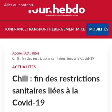
Aller au contenu
NATION
FRANCE
TRANSPORT
HÉBERGEMENT
MICE
MOBILITÉS
Accueil
›
Actualités
›
Chili : fin des restrictions sanitaires liées à la Covid-19
ACTUALITÉS
Chili : fin des restrictions
sanitaires liées à la
Covid-19