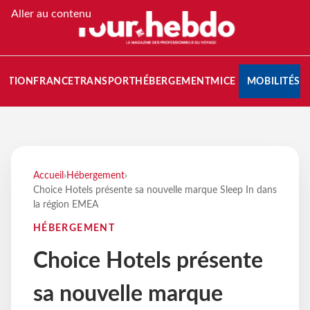
Aller au contenu
NATION
FRANCE
TRANSPORT
HÉBERGEMENT
MICE
MOBILITÉS
Accueil
›
Hébergement
›
Choice Hotels présente sa nouvelle marque Sleep In dans
la région EMEA
HÉBERGEMENT
Choice Hotels présente
sa nouvelle marque