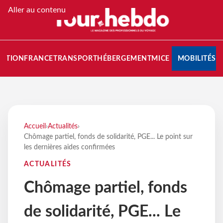
Aller au contenu
NATION
FRANCE
TRANSPORT
HÉBERGEMENT
MICE
MOBILITÉS
Accueil
›
Actualités
›
Chômage partiel, fonds de solidarité, PGE... Le point sur
les dernières aides confirmées
ACTUALITÉS
Chômage partiel, fonds
de solidarité, PGE... Le