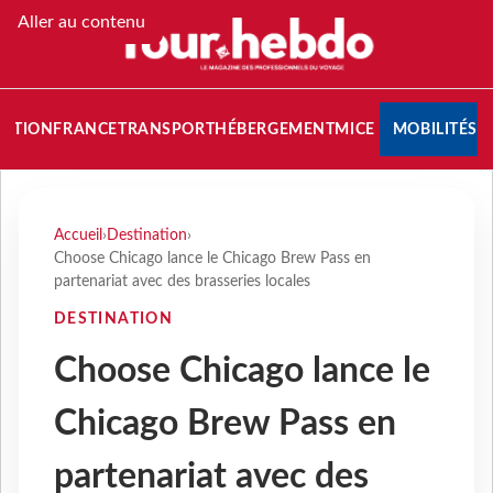
Aller au contenu
NATION
FRANCE
TRANSPORT
HÉBERGEMENT
MICE
MOBILITÉS
Accueil
›
Destination
›
Choose Chicago lance le Chicago Brew Pass en
partenariat avec des brasseries locales
DESTINATION
Choose Chicago lance le
Chicago Brew Pass en
partenariat avec des