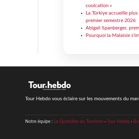
coolcation »
La Türkiye accueille plus
premier semestre 2026
Abigail Spanberger, prem
Pourquoi la Malaisie s'i
Tour Hebdo vous éclaire sur les mouvements du march
Notre équipe :
Le Quotidien du Tourisme
·
Tour Hebdo
·
Bu