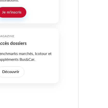
estinations.
Je m'inscris
AGAZINE
ccès dossiers
enchmarks marchés, Icotour et
uppléments Bus&Car.
Découvrir