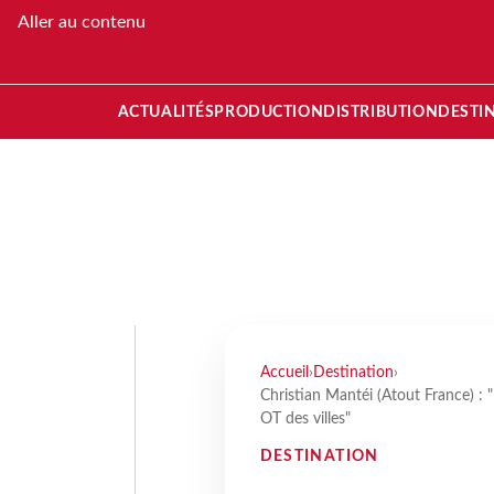
Aller au contenu
ACTUALITÉS
PRODUCTION
DISTRIBUTION
DESTI
Accueil
›
Destination
›
Christian Mantéi (Atout France) : "
OT des villes"
DESTINATION