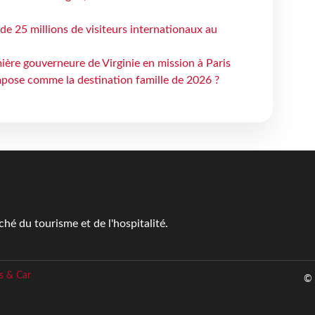
 de 25 millions de visiteurs internationaux au
ière gouverneure de Virginie en mission à Paris
mpose comme la destination famille de 2026 ?
é du tourisme et de l'hospitalité.
s & Car
© 