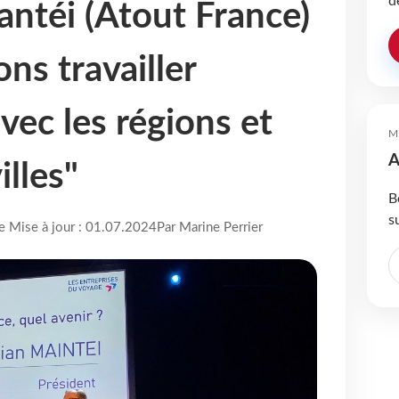
d
antéi (Atout France)
ns travailler
vec les régions et
M
A
illes"
B
s
re Mise à jour : 01.07.2024
Par Marine Perrier