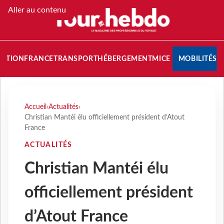
Aller au contenu
NATION
FRANCE
TRANSPORT
HÉBERGEMENT
MICE
MOBILITÉS
Accueil
›
Actualités
›
Christian Mantéi élu officiellement président d’Atout
France
ACTUALITÉS
Christian Mantéi élu
officiellement président
d’Atout France