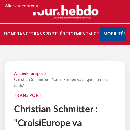
Aller au contenu
NATION
FRANCE
TRANSPORT
HÉBERGEMENT
MICE
MOBILITÉS
Accueil
›
Transport
›
Christian Schmitter : "CroisiEurope va augmenter ses
tarifs"
TRANSPORT
Christian Schmitter :
"CroisiEurope va