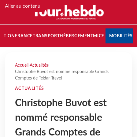
Aller au contenu
NATION
FRANCE
TRANSPORT
HÉBERGEMENT
MICE
MOBILITÉS
Accueil
›
Actualités
›
Christophe Buvot est nommé responsable Grands
Comptes de Teldar Travel
ACTUALITÉS
Christophe Buvot est
nommé responsable
Grands Comptes de