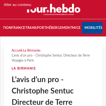
Aller au contenu
NATION
FRANCE
TRANSPORT
HÉBERGEMENT
MICE
MOBILITÉS
Accueil
›
La Birmanie
›
L’avis d’un pro - Christophe Sentuc Directeur de Terre
Voyages à Paris
LA BIRMANIE
L’avis d’un pro -
Christophe Sentuc
Directeur de Terre