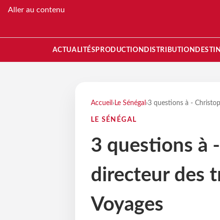
Aller au contenu
ACTUALITÉS
PRODUCTION
DISTRIBUTION
DESTI
Accueil
›
Le Sénégal
›
3 questions à - Christop
LE SÉNÉGAL
3 questions à -
directeur des 
Voyages