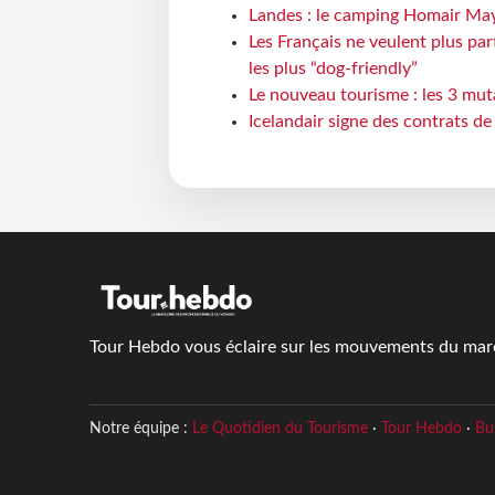
Landes : le camping Homair May
Les Français ne veulent plus par
les plus “dog-friendly”
Le nouveau tourisme : les 3 mut
Icelandair signe des contrats d
Tour Hebdo vous éclaire sur les mouvements du march
Notre équipe :
Le Quotidien du Tourisme
·
Tour Hebdo
·
Bu