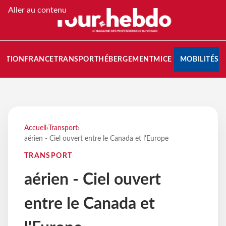
Aller au contenu
NATION
FRANCE
TRANSPORT
HÉBERGEMENT
MICE
MOBILITÉS
Accueil
›
Transport
›
aérien - Ciel ouvert entre le Canada et l'Europe
TRANSPORT
aérien - Ciel ouvert
entre le Canada et