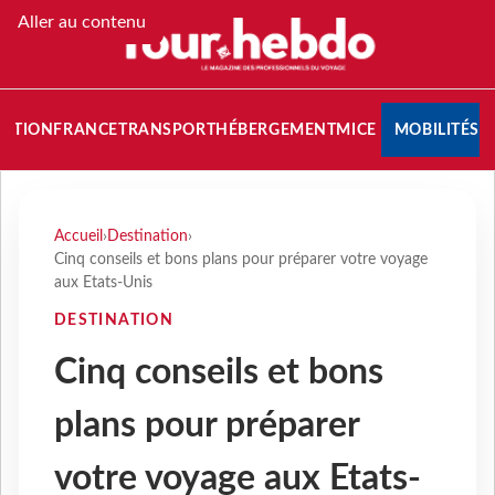
Aller au contenu
NATION
FRANCE
TRANSPORT
HÉBERGEMENT
MICE
MOBILITÉS
Accueil
›
Destination
›
Cinq conseils et bons plans pour préparer votre voyage
aux Etats-Unis
DESTINATION
Cinq conseils et bons
plans pour préparer
votre voyage aux Etats-