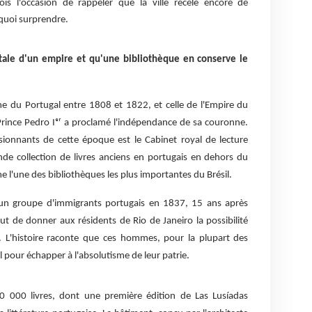
s l'occasion de rappeler que la ville recèle encore de
quoi surprendre.
itale d'un empire et qu'une bibliothèque en conserve le
ume du Portugal entre 1808 et 1822, et celle de l'Empire du
 Prince Pedro Iᵉʳ a proclamé l'indépendance de sa couronne.
ssionnants de cette époque est le Cabinet royal de lecture
ande collection de livres anciens en portugais en dehors du
e l'une des bibliothèques les plus importantes du Brésil.
 un groupe d'immigrants portugais en 1837, 15 ans après
ut de donner aux résidents de Rio de Janeiro la possibilité
. L'histoire raconte que ces hommes, pour la plupart des
 pour échapper à l'absolutisme de leur patrie.
50 000 livres, dont une première édition de Las Lusíadas