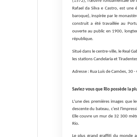
(1572), l’œuvre fondamentale de la 
Rafael da Silva e Castro, est une
baroque), inspirée par le monastère
construit a été travaillée au Port
ouverte au public en 1900, longte
république.
Situé dans le centre-ville, le Real 
les stations Candelaria et Tiradent
Adresse : Rua Luís de Camões, 30 - 
Saviez-vous que Rio possède la pl
L'une des premières images que les 
descente du bateau, c’est l'impress
Elle couvre un mur de 32 300 mètr
Rio.
Le plus grand graffiti du monde