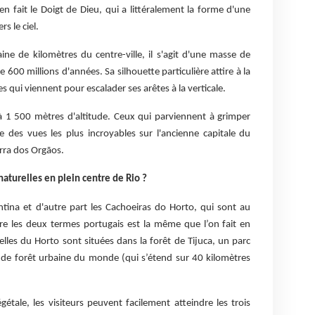
 en fait le Doigt de Dieu, qui a littéralement la forme d'une
s le ciel.
ine de kilomètres du centre-ville, il s'agit d'une masse de
de 600 millions d'années. Sa silhouette particulière attire à la
es qui viennent pour escalader ses arêtes à la verticale.
 à 1 500 mètres d'altitude. Ceux qui parviennent à grimper
 des vues les plus incroyables sur l'ancienne capitale du
Serra dos Orgãos.
naturelles en plein centre de Rio ?
ntina et d'autre part les Cachoeiras do Horto, qui sont au
tre les deux termes portugais est la même que l’on fait en
elles du Horto sont situées dans la forêt de Tijuca, un parc
rande forêt urbaine du monde (qui s’étend sur 40 kilomètres
gétale, les visiteurs peuvent facilement atteindre les trois