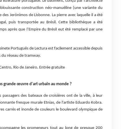
littérature portugaise. Le bâtiment, conçu par l'architecte
 éblouissante construction néo-manuéline (une variante du
 des Jerónimos de Lisbonne. La pierre avec laquelle il a été
ugal, puis transportée au Brésil. Cette bibliothèque a été
mps après que l’Empire du Brésil eut été remplacé par une
Gabinete Português de Lectura est facilement accessible depuis
es du réseau de tramway.
Centro, Rio de Janeiro.
Entrée gratuite
us grande œuvre d'art urbain au monde ?
passagers des bateaux de croisières ont de la ville, à leur
ionnante fresque murale Etnias, de l'artiste Eduardo Kobra.
es carrés et inonde de couleurs le boulevard olympique de
 accompagne les promeneurs tout au long de presque 200