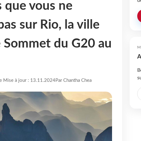
d
s que vous ne
as sur Rio, la ville
le Sommet du G20 au
M
A
B
s
re Mise à jour : 13.11.2024
Par Chantha Chea