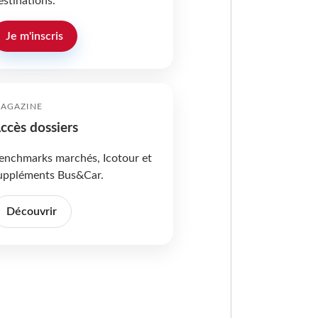
estinations.
Je m'inscris
AGAZINE
ccès dossiers
enchmarks marchés, Icotour et
uppléments Bus&Car.
Découvrir