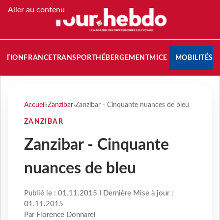
Aller au contenu
NATION
FRANCE
TRANSPORT
HÉBERGEMENT
MICE
MOBILITÉS
Accueil
›
Zanzibar
›
Zanzibar - Cinquante nuances de bleu
ZANZIBAR
Zanzibar - Cinquante
nuances de bleu
Publié le : 01.11.2015 I Dernière Mise à jour :
01.11.2015
Par Florence Donnarel