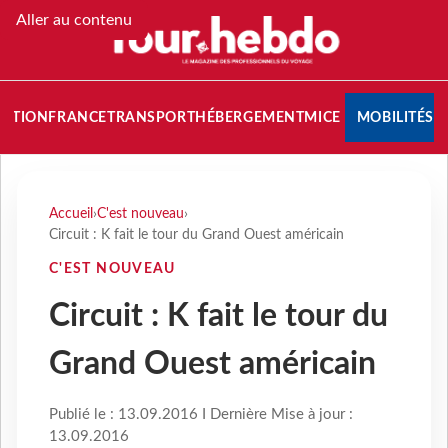
Aller au contenu
NATION
FRANCE
TRANSPORT
HÉBERGEMENT
MICE
MOBILITÉS
Accueil
›
C'est nouveau
›
Circuit : K fait le tour du Grand Ouest américain
C'EST NOUVEAU
Circuit : K fait le tour du
Grand Ouest américain
Publié le : 13.09.2016 I Dernière Mise à jour :
13.09.2016