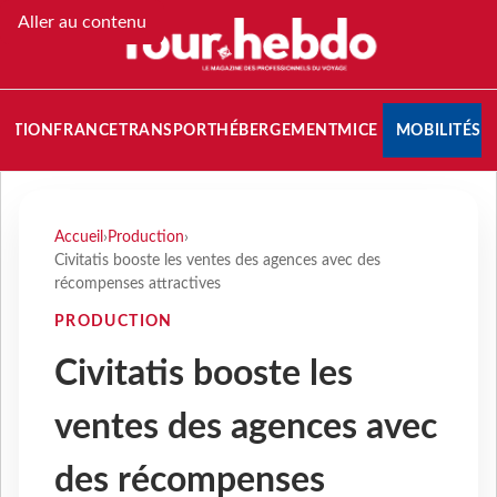
Aller au contenu
NATION
FRANCE
TRANSPORT
HÉBERGEMENT
MICE
MOBILITÉS
Accueil
›
Production
›
Civitatis booste les ventes des agences avec des
récompenses attractives
PRODUCTION
Civitatis booste les
ventes des agences avec
des récompenses