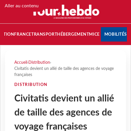
Aller au contenu
NATION
FRANCE
TRANSPORT
HÉBERGEMENT
MICE
MOBILITÉS
Accueil
›
Distribution
›
Civitatis devient un allié de taille des agences de voyage
françaises
DISTRIBUTION
Civitatis devient un allié
de taille des agences de
voyage françaises