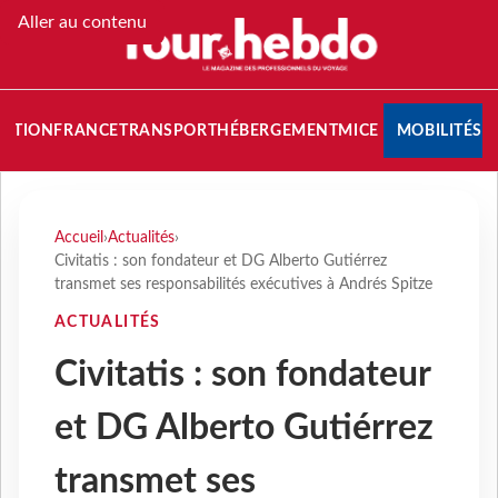
Aller au contenu
NATION
FRANCE
TRANSPORT
HÉBERGEMENT
MICE
MOBILITÉS
Accueil
›
Actualités
›
Civitatis : son fondateur et DG Alberto Gutiérrez
transmet ses responsabilités exécutives à Andrés Spitze
ACTUALITÉS
Civitatis : son fondateur
et DG Alberto Gutiérrez
transmet ses