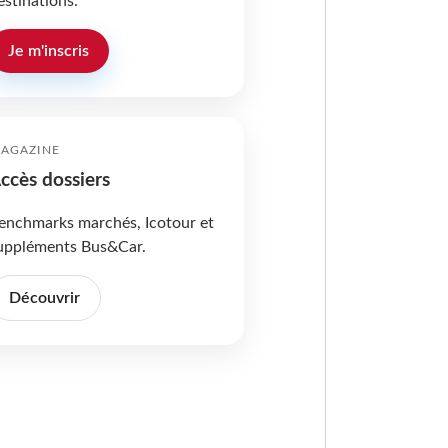
estinations.
Je m'inscris
AGAZINE
ccès dossiers
enchmarks marchés, Icotour et
uppléments Bus&Car.
Découvrir