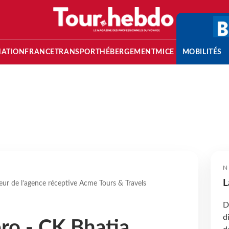
NATION
FRANCE
TRANSPORT
HÉBERGEMENT
MICE
MOBILITÉS
N
L
eur de l’agence réceptive Acme Tours & Travels
D
d
pro - CK Bhatia