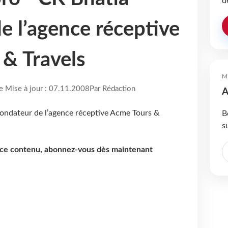
d
e l’agence réceptive
& Travels
M
re Mise à jour : 07.11.2008
Par Rédaction
A
B
s
e ce contenu, abonnez-vous dès maintenant