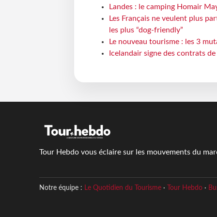
Landes : le camping Homair May
Les Français ne veulent plus par
les plus “dog-friendly”
Le nouveau tourisme : les 3 mut
Icelandair signe des contrats d
Tour Hebdo vous éclaire sur les mouvements du march
Notre équipe :
Le Quotidien du Tourisme
·
Tour Hebdo
·
Bu