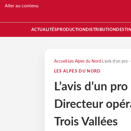
Aller au contenu
ACTUALITÉS
PRODUCTION
DISTRIBUTION
DESTI
Accueil
›
Les Alpes du Nord
›
L’avis d’un pro 
LES ALPES DU NORD
L’avis d’un pro
Directeur opér
Trois Vallées