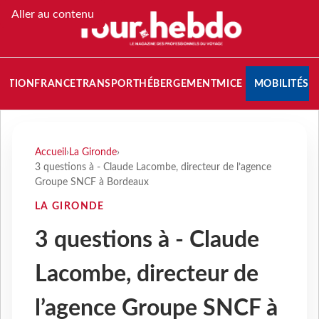
Aller au contenu
NATION
FRANCE
TRANSPORT
HÉBERGEMENT
MICE
MOBILITÉS
Accueil
›
La Gironde
›
3 questions à - Claude Lacombe, directeur de l’agence
Groupe SNCF à Bordeaux
LA GIRONDE
3 questions à - Claude
Lacombe, directeur de
l’agence Groupe SNCF à