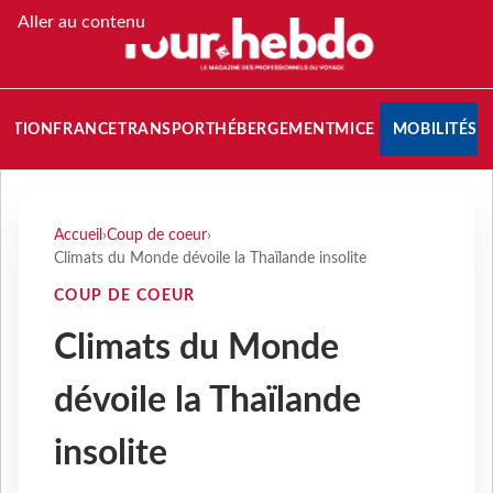
Aller au contenu
NATION
FRANCE
TRANSPORT
HÉBERGEMENT
MICE
MOBILITÉS
Accueil
›
Coup de coeur
›
Climats du Monde dévoile la Thaïlande insolite
COUP DE COEUR
Climats du Monde
dévoile la Thaïlande
insolite