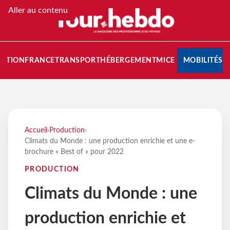
Aller au contenu
NATION
FRANCE
TRANSPORT
HÉBERGEMENT
MICE
MOBILITÉS
Accueil
›
Production
›
Climats du Monde : une production enrichie et une e-
brochure « Best of » pour 2022
PRODUCTION
Climats du Monde : une
production enrichie et